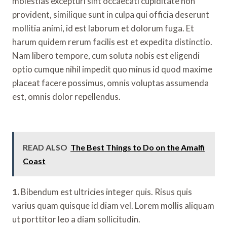
molestias excepturi sint occaecati cupiditate non
provident, similique sunt in culpa qui officia deserunt
mollitia animi, id est laborum et dolorum fuga. Et
harum quidem rerum facilis est et expedita distinctio.
Nam libero tempore, cum soluta nobis est eligendi
optio cumque nihil impedit quo minus id quod maxime
placeat facere possimus, omnis voluptas assumenda
est, omnis dolor repellendus.
READ ALSO
The Best Things to Do on the Amalfi
Coast
1.
Bibendum est ultricies integer quis. Risus quis
varius quam quisque id diam vel. Lorem mollis aliquam
ut porttitor leo a diam sollicitudin.