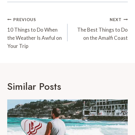
Post
PREVIOUS
NEXT
Navigation
10 Things to Do When
The Best Things to Do
the Weather Is Awful on
on the Amalfi Coast
Your Trip
Similar Posts