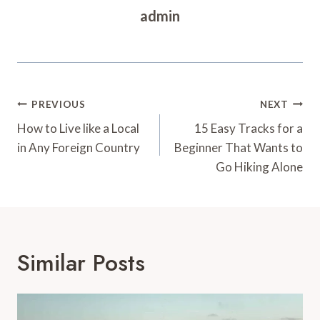
admin
Post
PREVIOUS
NEXT
Navigation
How to Live like a Local
15 Easy Tracks for a
in Any Foreign Country
Beginner That Wants to
Go Hiking Alone
Similar Posts