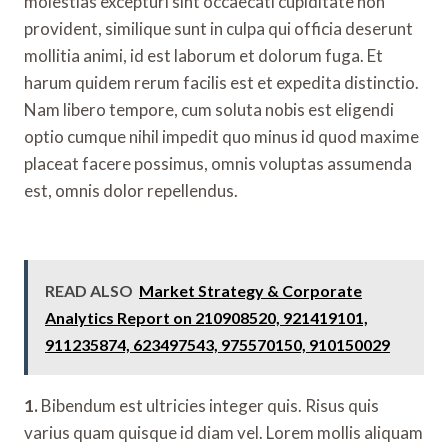
molestias excepturi sint occaecati cupiditate non
provident, similique sunt in culpa qui officia deserunt
mollitia animi, id est laborum et dolorum fuga. Et
harum quidem rerum facilis est et expedita distinctio.
Nam libero tempore, cum soluta nobis est eligendi
optio cumque nihil impedit quo minus id quod maxime
placeat facere possimus, omnis voluptas assumenda
est, omnis dolor repellendus.
READ ALSO
Market Strategy & Corporate
Analytics Report on 210908520, 921419101,
911235874, 623497543, 975570150, 910150029
1.
Bibendum est ultricies integer quis. Risus quis
varius quam quisque id diam vel. Lorem mollis aliquam